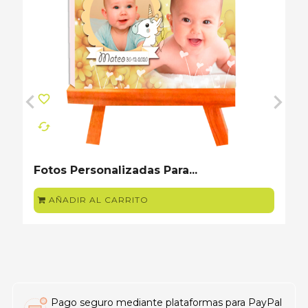
favorite_border
cached
‹
›
Fotos Personalizadas Para...
AÑADIR AL CARRITO
Pago seguro mediante plataformas para PayPal