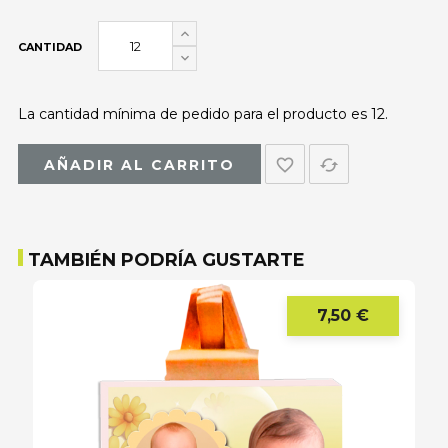
CANTIDAD
La cantidad mínima de pedido para el producto es 12.
favorite_border
cached
AÑADIR AL CARRITO
TAMBIÉN PODRÍA GUSTARTE
7,50 €
Precio