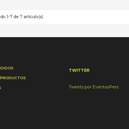
o 1-7 de 7 artículo(s)
NDIDOS
TWITTER
 PRODUCTOS
Tweets por EventosPers
S