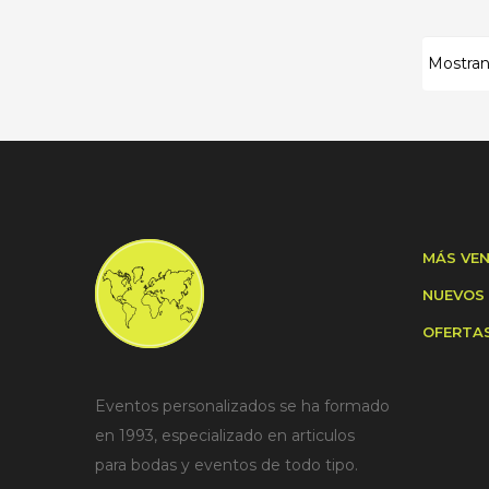
Mostrand
MÁS VE
NUEVOS
OFERTA
Eventos personalizados se ha formado
en 1993, especializado en articulos
para bodas y eventos de todo tipo.