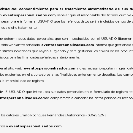
olicitud del consentimiento para el tratamiento automatizado de sus 
en
eventospersonalizados.com
, señalar que el responsable del fichero cumple 
a desarrolla e informa al USUARIO que los referidos datos serán incluidos dentro 
es a dicho tratamiento.
e determinados datos personales que son introducidos por el USUARIO libremente 
 sitio web antes señalado.
eventospersonalizados.com
informa que gestionará 
distintas novedades que vayan surgiendo y para gestionar los envíos de los producto
icos para las finalidades señaladas anteriormente.
er al sitio web
eventospersonalizados.com
no es necesario aportar ningún dato
ios existentes en el sitio web para las finalidades anteriormente descritas. Los cam
 la imposibilidad de registro.
ón
. El USUARIO que introduzca sus datos personales en el formulario de registro, ten
ntospersonalizados.com
se compromete a cancelar los datos personales recaba
de los datos es Emilio Rodríguez Fernández (Autónomos - 36045152N)
enos a
eventospersonalizados.com
.