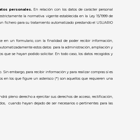
datos personales.
En relación con los datos de carácter personal
estrictamente la normativa vigente establecida en la Ley 15/1999 de
de un fichero para su tratamiento automatizado prestando el USUARIO
en un formulario, con la finalidad de poder recibir información,
automatizadamente estos datos para la administración, ampliación y
s que se hayan podido solicitar. En todo caso, los datos recogidos y
. Sin embargo, para recibir información y para realizar compras sí es
pos en los que figure un asterisco (*) son aquellos que requieren una
drá pleno derecho a ejercitar sus derechos de acceso, rectificación,
dos, cuando hayan dejado de ser necesarios o pertinentes para las