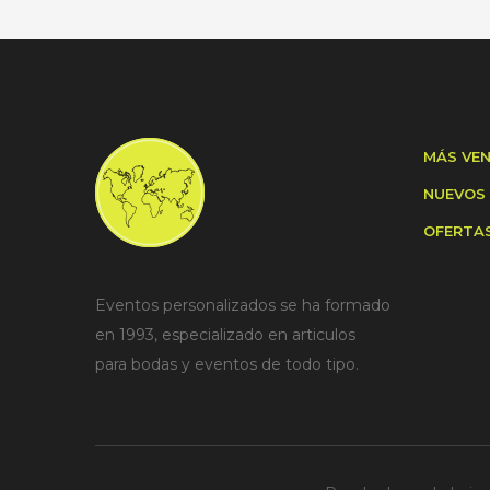
MÁS VE
NUEVOS
OFERTA
Eventos personalizados se ha formado
en 1993, especializado en articulos
para bodas y eventos de todo tipo.