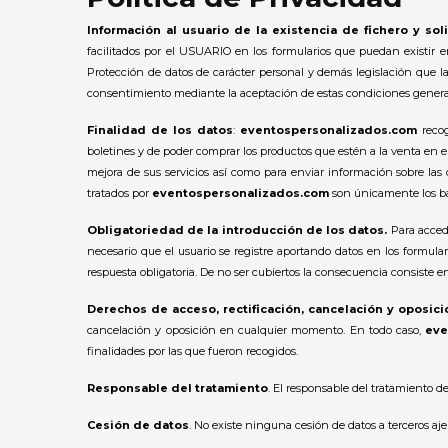
Información al usuario de la existencia de fichero y s
facilitados por el USUARIO en los formularios que puedan existir 
Protección de datos de carácter personal y demás legislación que l
consentimiento mediante la aceptación de estas condiciones general
Finalidad de los datos
:
eventospersonalizados.com
recog
boletines y de poder comprar los productos que estén a la venta en el
mejora de sus servicios así como para enviar información sobre las 
tratados por
eventospersonalizados.com
son únicamente los bás
Obligatoriedad de la introducción de los datos.
Para acced
necesario que el usuario se registre aportando datos en los formular
respuesta obligatoria. De no ser cubiertos la consecuencia consiste en
Derechos de acceso, rectificación, cancelación y oposici
cancelación y oposición en cualquier momento. En todo caso,
eve
finalidades por las que fueron recogidos.
Responsable del tratamiento
. El responsable del tratamiento 
Cesión de datos
. No existe ninguna cesión de datos a terceros aj