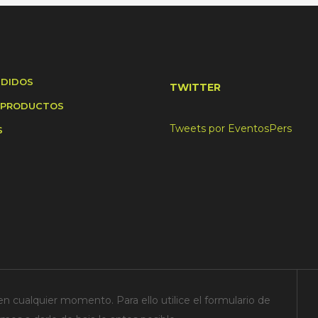
NDIDOS
TWITTER
 PRODUCTOS
Tweets por EventosPers
S
n cualquier momento. Para ello utilice el formulario de