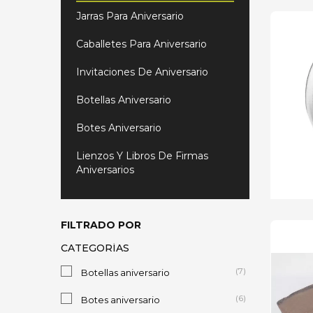
Jarras Para Aniversario
Caballetes Para Aniversario
Invitaciones De Aniversario
Botellas Aniversario
Botes Aniversario
Lienzos Y Libros De Firmas
Aniversarios
FILTRADO POR
CATEGORÍAS
(7)
Botellas aniversario
(6)
Botes aniversario