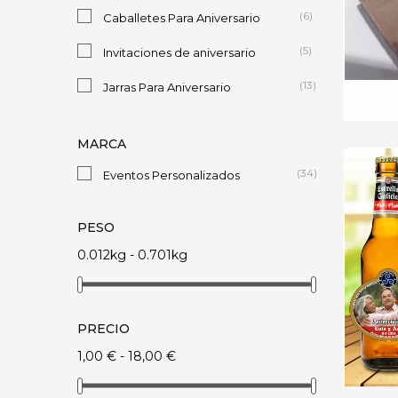
(6)
Caballetes Para Aniversario
(5)
Invitaciones de aniversario
(13)
Jarras Para Aniversario
(22)
Lienzos y Libros de firmas aniversarios
MARCA
(34)
Eventos Personalizados
PESO
0.012kg - 0.701kg
PRECIO
1,00 € - 18,00 €