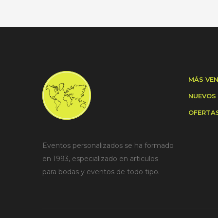
MÁS VE
NUEVOS
OFERTA
Eventos personalizados se ha formado
en 1993, especializado en articulos
para bodas y eventos de todo tipo.