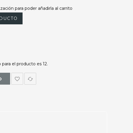
zación para poder añadirla al carrito
DUCTO
para el producto es 12.
favorite_border
cached
O