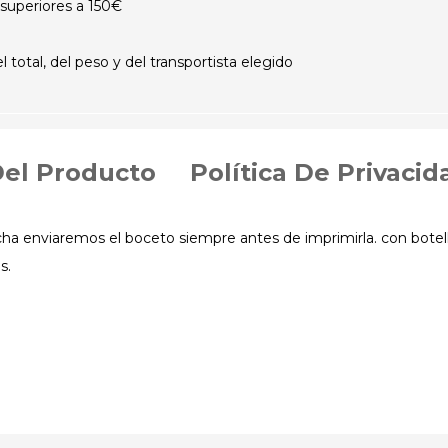
superiores a 150€
otal, del peso y del transportista elegido
Del Producto
Política De Privacid
cha enviaremos el boceto siempre antes de imprimirla. con botell
s.