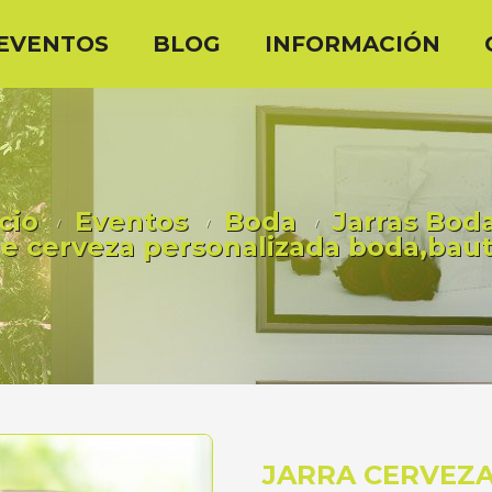
EVENTOS
BLOG
INFORMACIÓN
cio
Eventos
Boda
Jarras Bod
de cerveza personalizada boda,bau
JARRA CERVEZA