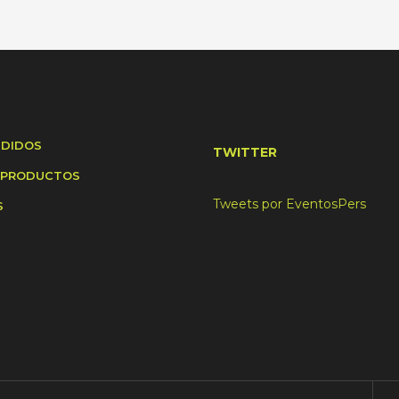
NDIDOS
TWITTER
 PRODUCTOS
Tweets por EventosPers
S