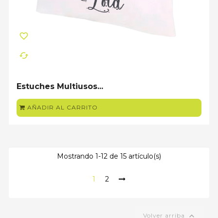
favorite_border
cached
Estuches Multiusos...
AÑADIR AL CARRITO
Mostrando 1-12 de 15 artículo(s)
1
2

Volver arriba