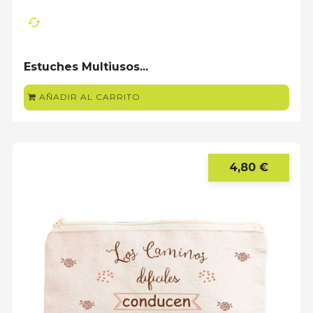
cached
Estuches Multiusos...
AÑADIR AL CARRITO
4,80 €
Prec