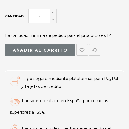
CANTIDAD
La cantidad mínima de pedido para el producto es 12.
favorite_border
cached
AÑADIR AL CARRITO
Pago seguro mediante plataformas para PayPal
y tarjetas de crédito
Transporte gratuito en España por compras
superiores a 150€
Transporte con descuentos dependiendo del