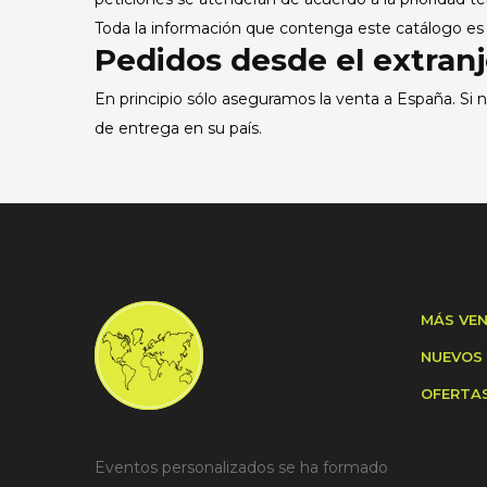
Toda la información que contenga este catálogo es vá
Pedidos desde el extran
En principio sólo aseguramos la venta a España. Si
de entrega en su país.
MÁS VE
NUEVOS
OFERTA
Eventos personalizados se ha formado