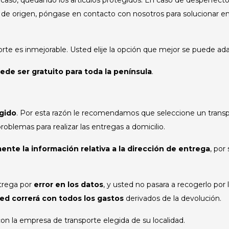
caso, quedando los artículos protegidos. En caso de desperfectos 
 de origen, póngase en contacto con nosotros para solucionar en 
porte es inmejorable. Usted elije la opción que mejor se puede a
ede ser gratuito para toda la península
.
egido
. Por esta razón le recomendamos que seleccione un transpo
oblemas para realizar las entregas a domicilio.
ente la información relativa a la dirección de entrega
, por
ntrega por
error en los datos
, y usted no pasara a recogerlo por
ed correrá con todos los gastos
derivados de la devolución.
n la empresa de transporte elegida de su localidad.