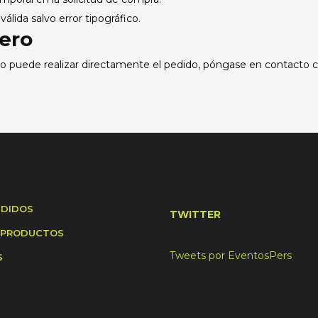
lida salvo error tipográfico.
jero
 no puede realizar directamente el pedido, póngase en contacto
NDIDOS
TWITTER
 PRODUCTOS
Tweets por EventosPers
S