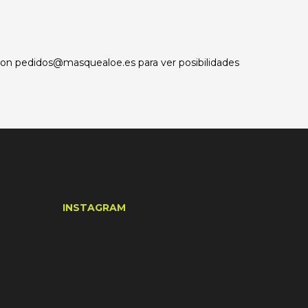
 con
pedidos@masquealoe.es
para ver posibilidades
INSTAGRAM