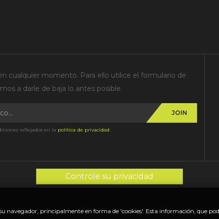
n cualquier momento. Para ello utilice el formulario de
os a darle de baja lo antes posible.
JOIN
iciones reflejados en la
política de privacidad
.
Controle su privacidad
u navegador, principalmente en forma de 'cookies'. Esta información, que podrí
..