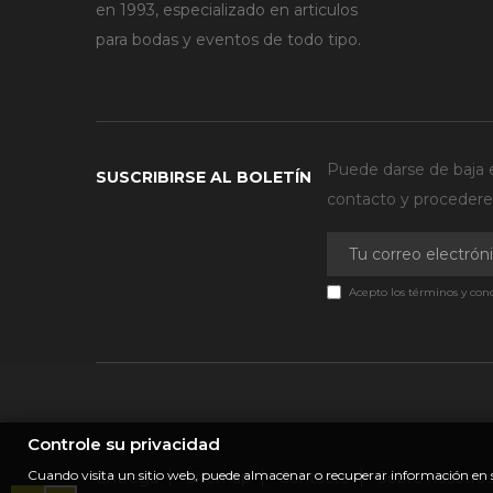
en 1993, especializado en articulos
para bodas y eventos de todo tipo.
Puede darse de baja e
SUSCRIBIRSE AL BOLETÍN
contacto y procederem
Acepto los términos y cond
Controle su privacidad
Cuando visita un sitio web, puede almacenar o recuperar información en s
Entrega
Sitemap
Contacto
Sobre nosotros.