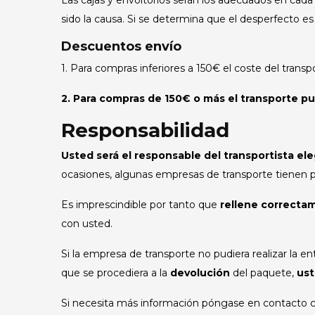
Las cajas y envoltorios serán los adecuados en cada 
sido la causa. Si se determina que el desperfecto es
Descuentos envío
1. Para compras inferiores a 150€ el coste del trans
2. Para compras de 150€ o más el transporte pu
Responsabilidad
Usted será el responsable del transportista el
ocasiones, algunas empresas de transporte tienen pr
Es imprescindible por tanto que
rellene correctam
con usted.
Si la empresa de transporte no pudiera realizar la e
que se procediera a la
devolución
del paquete,
ust
Si necesita más información póngase en contacto co