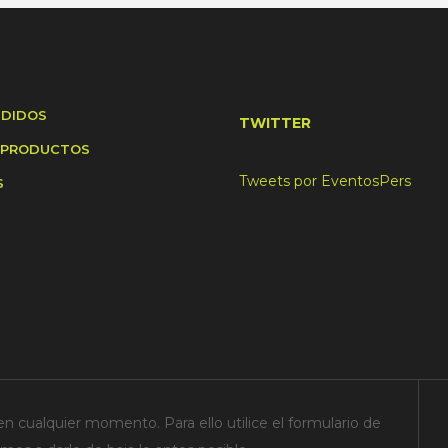
NDIDOS
TWITTER
 PRODUCTOS
Tweets por EventosPers
S
n cualquier momento. Para ello utilice el formulario de