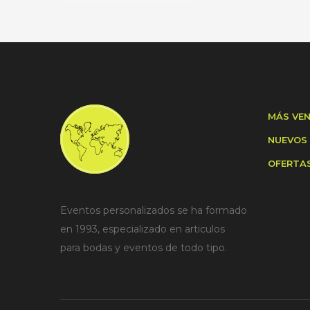
MÁS VE
NUEVOS
OFERTA
Eventos personalizados se ha formado
en 1993, especializado en articulos
para bodas y eventos de todo tipo.