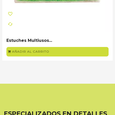
favorite_border
cached
Estuches Multiusos...
AÑADIR AL CARRITO
ESPECIALIZADOS EN DETALLES