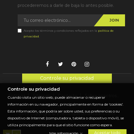
procederemos a darle de baja lo antes posible.
JOIN
Acepto los términos y condiciones reflejados en la
política de
privacidad
.
Controle su privacidad
Controle su privacidad
Entrega
Sitemap
Contacto
Sobre nosotros...
Cuando visita un sitio web, puede almacenar o recuperar
información en su navegador, principalmente en forma de 'cookies'.
Esta información, que podría ser sobre usted, sus preferencias o su
2019 Copyright © eventospersonalizados.com
dispositivo de Internet (computadora, tableta o dispositivo móvil), se
utiliza principalmente para que el sitio funcione como espera.
Aceptar todo
Más información