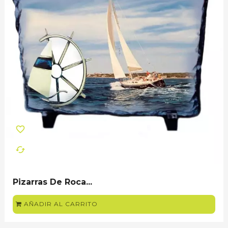
favorite_border
cached
Pizarras De Roca...
AÑADIR AL CARRITO