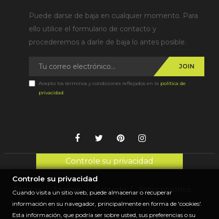
Puede darse de baja en cualquier momento. Para
ello utilice el formulario de contacto y
procederemos a darle de baja lo antes posible.
JOIN
Acepto los términos y condiciones reflejados en la
política de
privacidad
.
Controle su privacidad
Controle su privacidad
Entrega
Sitemap
Contacto
Sobre nosotros...
Cuando visita un sitio web, puede almacenar o recuperar
información en su navegador, principalmente en forma de 'cookies'.
Esta información, que podría ser sobre usted, sus preferencias o su