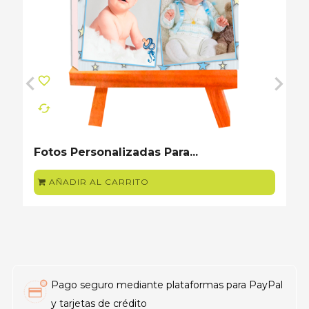
favorite_border
cached
‹
›
Fotos Personalizadas Para...
AÑADIR AL CARRITO
Pago seguro mediante plataformas para PayPal
y tarjetas de crédito