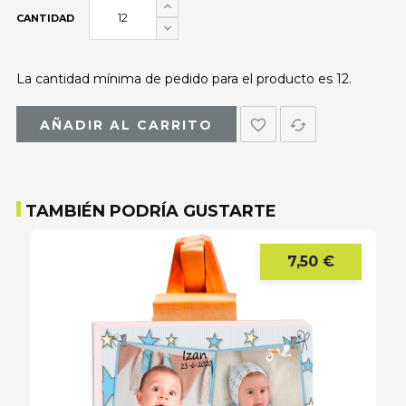
CANTIDAD
La cantidad mínima de pedido para el producto es 12.
favorite_border
cached
AÑADIR AL CARRITO
TAMBIÉN PODRÍA GUSTARTE
7,50 €
Precio