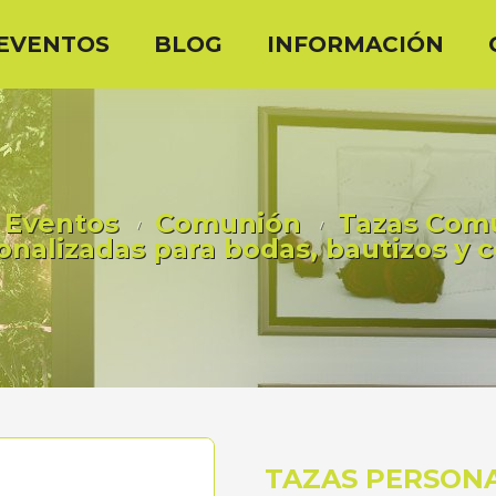
EVENTOS
BLOG
INFORMACIÓN
Eventos
Comunión
Tazas Com
onalizadas para bodas, bautizos y
TAZAS PERSONA