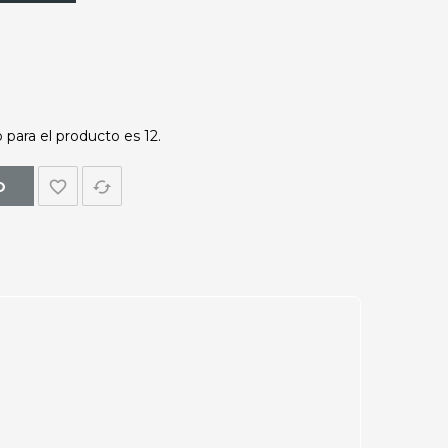
para el producto es 12.
favorite_border
cached
O