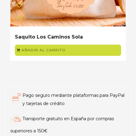
favorite_border
cached
Saquito Los Caminos Sola
AÑADIR AL CARRITO
Pago seguro mediante plataformas para PayPal
y tarjetas de crédito
Transporte gratuito en España por compras
superiores a 150€