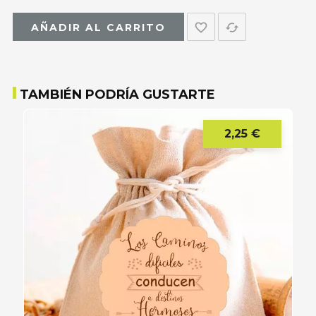
favorite_border
cached
AÑADIR AL CARRITO
TAMBIÉN PODRÍA GUSTARTE
2,25 €
Precio