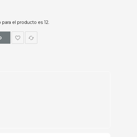
para el producto es 12.
favorite_border
cached
O