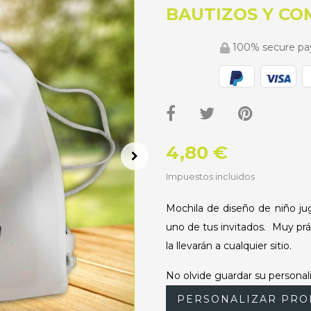
BAUTIZOS Y C
100% secure p
4,80 €
Impuestos incluidos
Mochila de diseño de niño ju
uno de tus invitados. Muy práct
la llevarán a cualquier sitio.
No olvide guardar su personali
PERSONALIZAR PRO