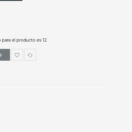
para el producto es 12.
favorite_border
cached
O