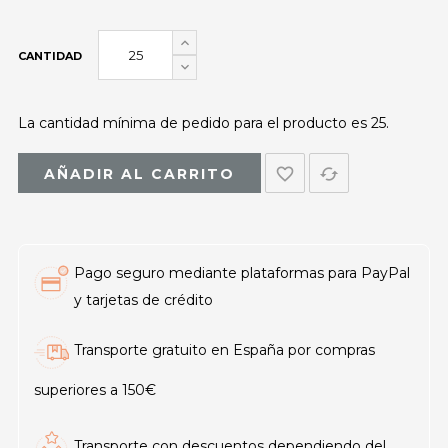
CANTIDAD
La cantidad mínima de pedido para el producto es 25.
favorite_border
cached
AÑADIR AL CARRITO
Pago seguro mediante plataformas para PayPal
y tarjetas de crédito
Transporte gratuito en España por compras
superiores a 150€
Transporte con descuentos dependiendo del