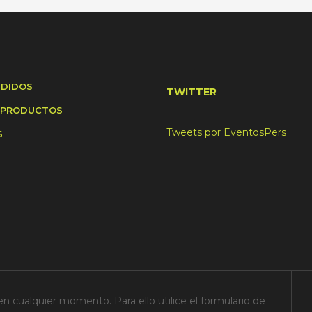
NDIDOS
TWITTER
 PRODUCTOS
Tweets por EventosPers
S
n cualquier momento. Para ello utilice el formulario de