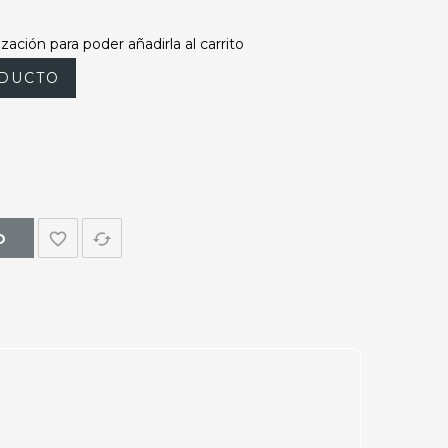
zación para poder añadirla al carrito
DUCTO
favorite_border
cached
O