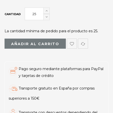
CANTIDAD
La cantidad mínima de pedido para el producto es 25.
favorite_border
cached
AÑADIR AL CARRITO
Pago seguro mediante plataformas para PayPal
y tarjetas de crédito
Transporte gratuito en España por compras
superiores a 150€
Transporte con descuentos dependiendo del