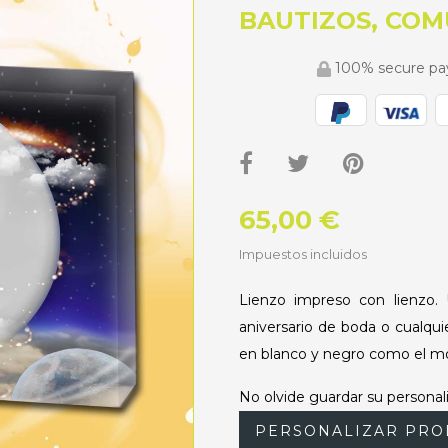
BAUTIZOS, COM
100% secure p
65,00 €
Impuestos incluidos
Lienzo impreso con lienzo. 
aniversario de boda o cualqui
en blanco y negro como el mo
No olvide guardar su personali
PERSONALIZAR PRO