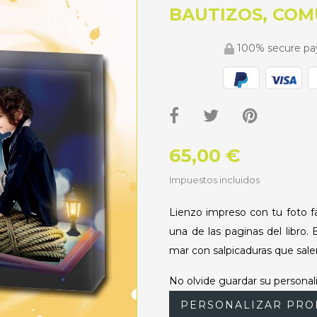
BAUTIZOS, COM
100% secure p
65,00 €
Impuestos incluidos
Lienzo impreso con tu foto fa
una de las paginas del libro
mar con salpicaduras que sale
No olvide guardar su personali
PERSONALIZAR PRO