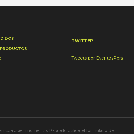
NDIDOS
TWITTER
 PRODUCTOS
Tweets por EventosPers
S
n cualquier momento. Para ello utilice el formulario de