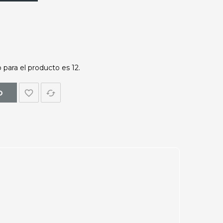
para el producto es 12.
favorite_border
cached
O