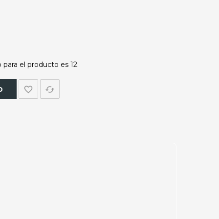
para el producto es 12.
favorite_border
cached
O