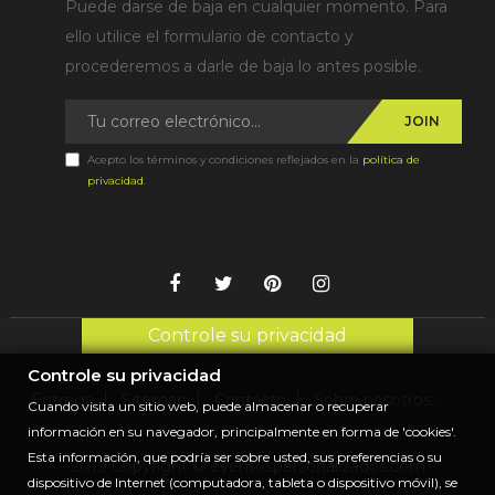
Puede darse de baja en cualquier momento. Para
ello utilice el formulario de contacto y
procederemos a darle de baja lo antes posible.
JOIN
Acepto los términos y condiciones reflejados en la
política de
privacidad
.
Controle su privacidad
Controle su privacidad
Entrega
Sitemap
Contacto
Sobre nosotros...
Cuando visita un sitio web, puede almacenar o recuperar
información en su navegador, principalmente en forma de 'cookies'.
Esta información, que podría ser sobre usted, sus preferencias o su
2019 Copyright © eventospersonalizados.com
dispositivo de Internet (computadora, tableta o dispositivo móvil), se