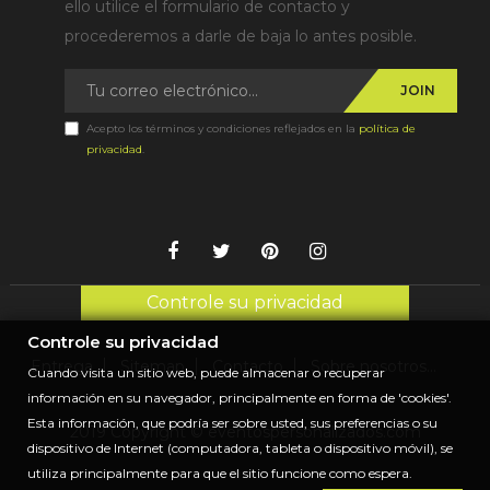
ello utilice el formulario de contacto y
procederemos a darle de baja lo antes posible.
JOIN
Acepto los términos y condiciones reflejados en la
política de
privacidad
.
Controle su privacidad
Controle su privacidad
Entrega
Sitemap
Contacto
Sobre nosotros...
Cuando visita un sitio web, puede almacenar o recuperar
información en su navegador, principalmente en forma de 'cookies'.
Esta información, que podría ser sobre usted, sus preferencias o su
2019 Copyright © eventospersonalizados.com
dispositivo de Internet (computadora, tableta o dispositivo móvil), se
utiliza principalmente para que el sitio funcione como espera.