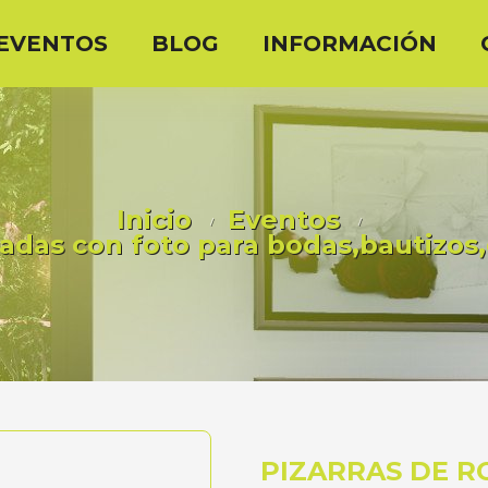
EVENTOS
BLOG
INFORMACIÓN
Inicio
Eventos
zadas con foto para bodas,bautizos
PIZARRAS DE R