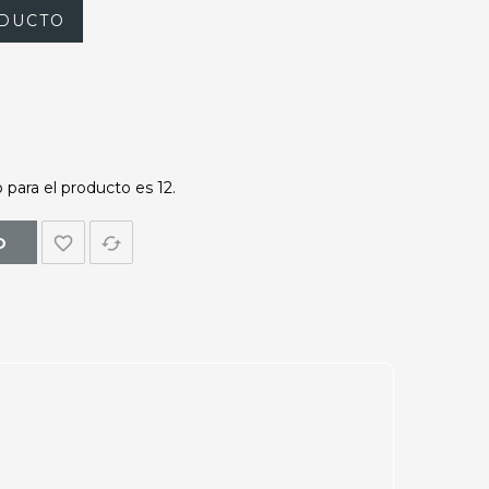
DUCTO
para el producto es 12.
favorite_border
cached
O