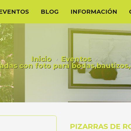
EVENTOS
BLOG
INFORMACIÓN
Inicio
Eventos
zadas con foto para bodas,bautizos
PIZARRAS DE R