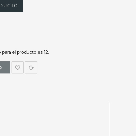
DUCTO
para el producto es 12.
favorite_border
cached
O