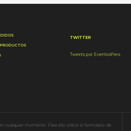
NDIDOS
TWITTER
 PRODUCTOS
Tweets por EventosPers
S
n cualquier momento. Para ello utilice el formulario de