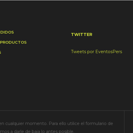
NDIDOS
TWITTER
 PRODUCTOS
Tweets por EventosPers
S
n cualquier momento. Para ello utilice el formulario de
os a darle de baja lo antes posible.