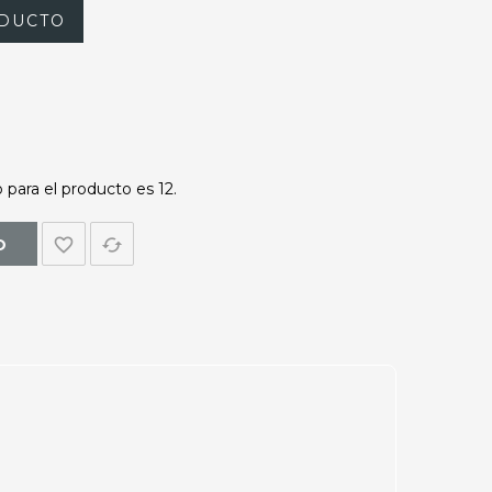
DUCTO
para el producto es 12.
favorite_border
cached
O