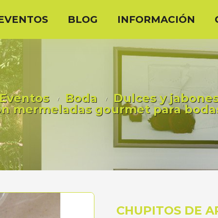
EVENTOS
BLOG
INFORMACIÓN
Eventos
Boda
Dulces y jabone
con mermeladas gourmet para bodas
CHUPITOS DE 