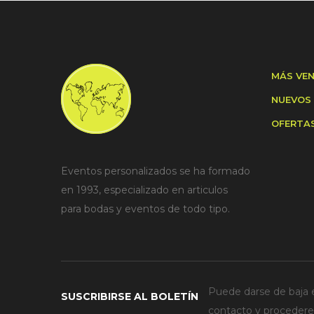
MÁS VE
NUEVOS
OFERTA
Eventos personalizados se ha formado
en 1993, especializado en articulos
para bodas y eventos de todo tipo.
Puede darse de baja e
SUSCRIBIRSE AL BOLETÍN
contacto y procederem