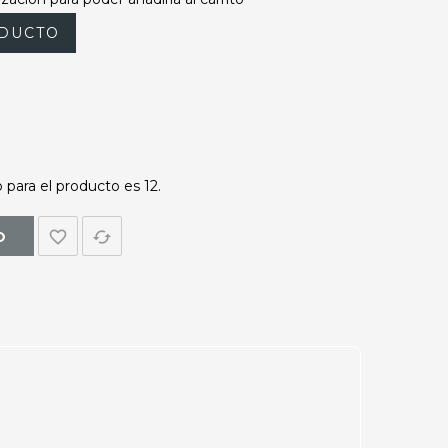
DUCTO
para el producto es 12.
favorite_border
cached
O