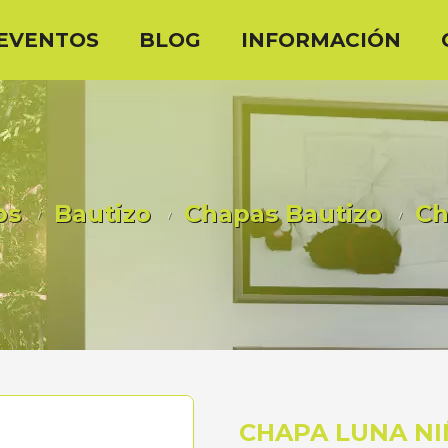
EVENTOS
BLOG
INFORMACIÓN
os
Bautizo
Chapas Bautizo
Ch
CHAPA LUNA NI