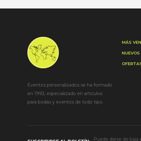
MÁS VE
NUEVOS
OFERTA
Eventos personalizados se ha formado
en 1993, especializado en articulos
para bodas y eventos de todo tipo.
Puede darse de baja e