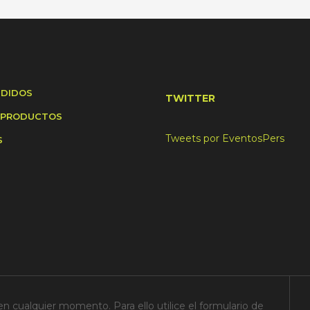
NDIDOS
TWITTER
 PRODUCTOS
Tweets por EventosPers
S
n cualquier momento. Para ello utilice el formulario de