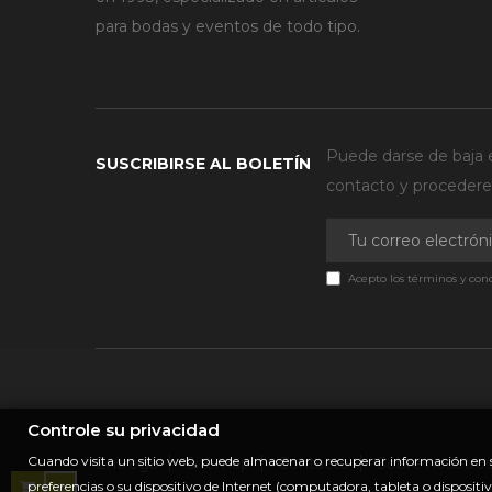
para bodas y eventos de todo tipo.
Puede darse de baja e
SUSCRIBIRSE AL BOLETÍN
contacto y procederem
Acepto los términos y cond
Controle su privacidad
Cuando visita un sitio web, puede almacenar o recuperar información en s
Entrega
Sitemap
Contacto
Sobre nosotros.
preferencias o su dispositivo de Internet (computadora, tableta o dispositi
0