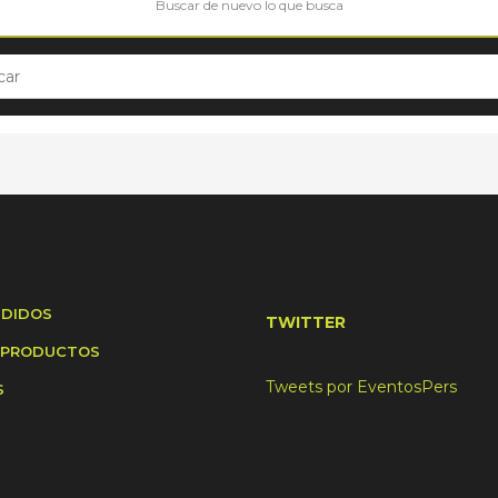
Buscar de nuevo lo que busca
NDIDOS
TWITTER
 PRODUCTOS
Tweets por EventosPers
S