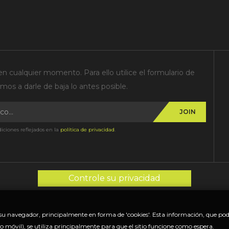
n cualquier momento. Para ello utilice el formulario de
os a darle de baja lo antes posible.
JOIN
iciones reflejados en la
política de privacidad
.
Controle su privacidad
u navegador, principalmente en forma de 'cookies'. Esta información, que podrí
..
vo móvil), se utiliza principalmente para que el sitio funcione como espera.