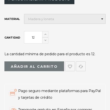
MATERIAL
CANTIDAD
La cantidad mínima de pedido para el producto es 12.
favorite_border
cached
AÑADIR AL CARRITO
Pago seguro mediante plataformas para PayPal
y tarjetas de crédito
Transporte gratuito en España por compras