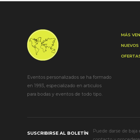
MÁS VE
NUEVOS
OFERTA
Eventos personalizados se ha formado
en 1993, especializado en articulos
para bodas y eventos de todo tipo.
Puede darse de baja e
SUSCRIBIRSE AL BOLETÍN
contacto y procederem