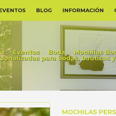
EVENTOS
BLOG
INFORMACIÓN
io
Eventos
Boda
Mochilas Bo
rsonalizadas para bodas, bautizos 
MOCHILAS PERS