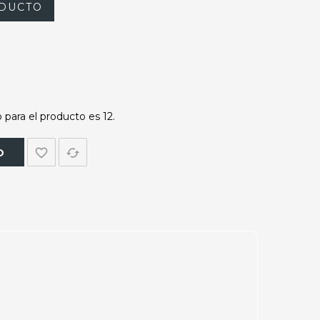
DUCTO
para el producto es 12.
favorite_border
cached
O