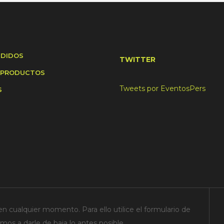
NDIDOS
TWITTER
 PRODUCTOS
Tweets por EventosPers
S
n cualquier momento. Para ello utilice el formulario de
os a darle de baja lo antes posible.